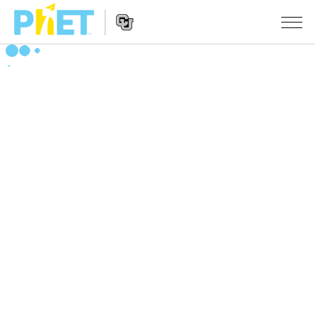
搜
索
PhET
Website
仿真程序
网
Navigation
站
All Sims
STUDIO
物理
About Studio
TEACHING
Customizable Sims
数学
浏览
搜索
Start a Free Trial
化学
分享你的活动
INITIATIVES
Purchase a License
地球科学
Activity Contribution Guidelines
Inclusive Design
登录/注册
生物
Virtual Workshops
PhET Global
登录/注册
Professional Learning with PhET
翻译仿真程序
Data Fluency