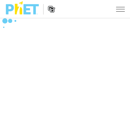
搜
索
PhET
Website
仿真程序
网
Navigation
站
All Sims
STUDIO
物理
About Studio
TEACHING
Customizable Sims
数学
浏览
搜索
Start a Free Trial
化学
分享你的活动
INITIATIVES
Purchase a License
地球科学
Activity Contribution Guidelines
Inclusive Design
登录/注册
生物
Virtual Workshops
PhET Global
登录/注册
Professional Learning with PhET
翻译仿真程序
Data Fluency