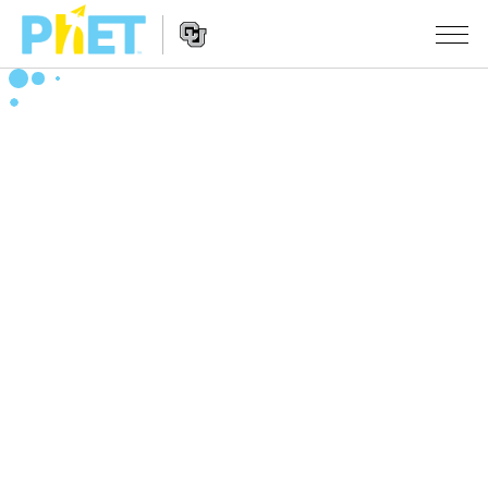
搜
索
PhET
Website
仿真程序
网
Navigation
站
All Sims
STUDIO
物理
About Studio
TEACHING
Customizable Sims
数学
浏览
搜索
Start a Free Trial
化学
分享你的活动
INITIATIVES
Purchase a License
地球科学
Activity Contribution Guidelines
Inclusive Design
登录/注册
生物
Virtual Workshops
PhET Global
登录/注册
Professional Learning with PhET
翻译仿真程序
Data Fluency