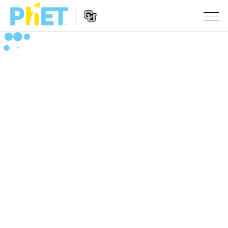
搜
索
PhET
Website
仿真程序
网
Navigation
站
All Sims
STUDIO
物理
About Studio
TEACHING
Customizable Sims
数学
浏览
搜索
Start a Free Trial
化学
分享你的活动
INITIATIVES
Purchase a License
地球科学
Activity Contribution Guidelines
Inclusive Design
登录/注册
生物
Virtual Workshops
PhET Global
登录/注册
Professional Learning with PhET
翻译仿真程序
Data Fluency