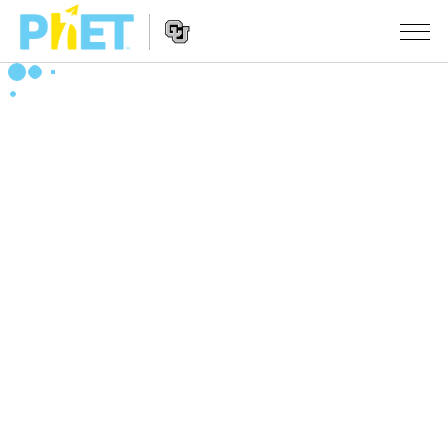
搜
索
PhET
Website
仿真程序
网
Navigation
站
All Sims
STUDIO
物理
About Studio
TEACHING
Customizable Sims
数学
浏览
搜索
Start a Free Trial
化学
分享你的活动
INITIATIVES
Purchase a License
地球科学
Activity Contribution Guidelines
Inclusive Design
登录/注册
生物
Virtual Workshops
PhET Global
登录/注册
Professional Learning with PhET
翻译仿真程序
Data Fluency