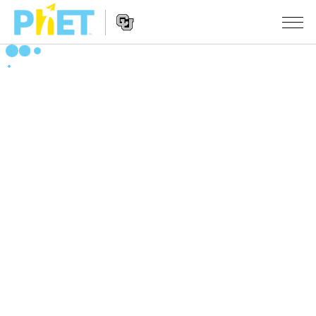
搜
索
PhET
Website
仿真程序
网
Navigation
站
All Sims
STUDIO
物理
About Studio
TEACHING
Customizable Sims
数学
浏览
搜索
Start a Free Trial
化学
分享你的活动
INITIATIVES
Purchase a License
地球科学
Activity Contribution Guidelines
Inclusive Design
登录/注册
生物
Virtual Workshops
PhET Global
登录/注册
Professional Learning with PhET
翻译仿真程序
Data Fluency