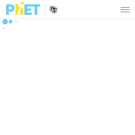
搜
索
PhET
Website
仿真程序
网
Navigation
站
All Sims
STUDIO
物理
About Studio
TEACHING
Customizable Sims
数学
浏览
搜索
Start a Free Trial
化学
分享你的活动
INITIATIVES
Purchase a License
地球科学
Activity Contribution Guidelines
Inclusive Design
登录/注册
生物
Virtual Workshops
PhET Global
登录/注册
Professional Learning with PhET
翻译仿真程序
Data Fluency