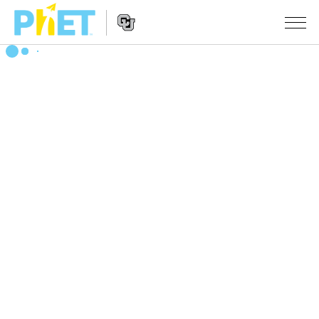
搜
索
PhET
Website
仿真程序
网
Navigation
站
All Sims
STUDIO
物理
About Studio
TEACHING
Customizable Sims
数学
浏览
搜索
Start a Free Trial
化学
分享你的活动
INITIATIVES
Purchase a License
地球科学
Activity Contribution Guidelines
Inclusive Design
登录/注册
生物
Virtual Workshops
PhET Global
登录/注册
Professional Learning with PhET
翻译仿真程序
Data Fluency