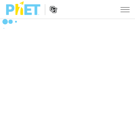
搜
索
PhET
Website
仿真程序
网
Navigation
站
All Sims
STUDIO
物理
About Studio
TEACHING
Customizable Sims
数学
浏览
搜索
Start a Free Trial
化学
分享你的活动
INITIATIVES
Purchase a License
地球科学
Activity Contribution Guidelines
Inclusive Design
登录/注册
生物
Virtual Workshops
PhET Global
登录/注册
Professional Learning with PhET
翻译仿真程序
Data Fluency