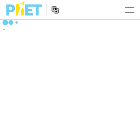
搜
索
PhET
Website
仿真程序
网
Navigation
站
All Sims
STUDIO
物理
About Studio
TEACHING
Customizable Sims
数学
浏览
搜索
Start a Free Trial
化学
分享你的活动
INITIATIVES
Purchase a License
地球科学
Activity Contribution Guidelines
Inclusive Design
登录/注册
生物
Virtual Workshops
PhET Global
登录/注册
Professional Learning with PhET
翻译仿真程序
Data Fluency