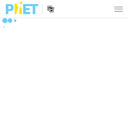
搜
索
PhET
Website
仿真程序
网
Navigation
站
All Sims
STUDIO
物理
About Studio
TEACHING
Customizable Sims
数学
浏览
搜索
Start a Free Trial
化学
分享你的活动
INITIATIVES
Purchase a License
地球科学
Activity Contribution Guidelines
Inclusive Design
登录/注册
生物
Virtual Workshops
PhET Global
登录/注册
Professional Learning with PhET
翻译仿真程序
Data Fluency