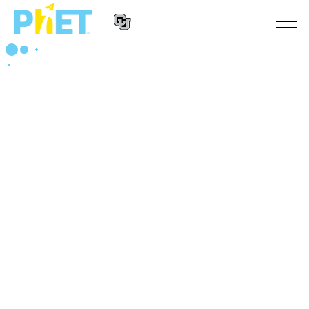
搜
索
PhET
Website
仿真程序
网
Navigation
站
All Sims
STUDIO
物理
About Studio
TEACHING
Customizable Sims
数学
浏览
搜索
Start a Free Trial
化学
分享你的活动
INITIATIVES
Purchase a License
地球科学
Activity Contribution Guidelines
Inclusive Design
登录/注册
生物
Virtual Workshops
PhET Global
登录/注册
Professional Learning with PhET
翻译仿真程序
Data Fluency