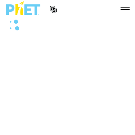
搜
索
PhET
Website
仿真程序
网
Navigation
站
All Sims
STUDIO
物理
About Studio
TEACHING
Customizable Sims
数学
浏览
搜索
Start a Free Trial
化学
分享你的活动
INITIATIVES
Purchase a License
地球科学
Activity Contribution Guidelines
Inclusive Design
登录/注册
生物
Virtual Workshops
PhET Global
登录/注册
Professional Learning with PhET
翻译仿真程序
Data Fluency