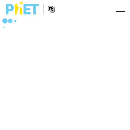
搜
索
PhET
Website
仿真程序
网
Navigation
站
All Sims
STUDIO
物理
About Studio
TEACHING
Customizable Sims
数学
浏览
搜索
Start a Free Trial
化学
分享你的活动
INITIATIVES
Purchase a License
地球科学
Activity Contribution Guidelines
Inclusive Design
登录/注册
生物
Virtual Workshops
PhET Global
登录/注册
Professional Learning with PhET
翻译仿真程序
Data Fluency