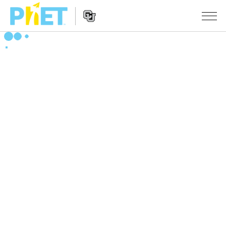
搜
索
PhET
Website
仿真程序
网
Navigation
站
All Sims
STUDIO
物理
About Studio
TEACHING
Customizable Sims
数学
浏览
搜索
Start a Free Trial
化学
分享你的活动
INITIATIVES
Purchase a License
地球科学
Activity Contribution Guidelines
Inclusive Design
登录/注册
生物
Virtual Workshops
PhET Global
登录/注册
Professional Learning with PhET
翻译仿真程序
Data Fluency