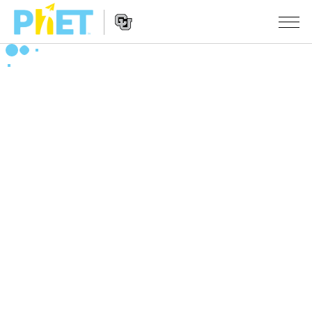
搜
索
PhET
Website
仿真程序
网
Navigation
站
All Sims
STUDIO
物理
About Studio
TEACHING
Customizable Sims
数学
浏览
搜索
Start a Free Trial
化学
分享你的活动
INITIATIVES
Purchase a License
地球科学
Activity Contribution Guidelines
Inclusive Design
登录/注册
生物
Virtual Workshops
PhET Global
登录/注册
Professional Learning with PhET
翻译仿真程序
Data Fluency