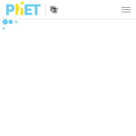
搜
索
PhET
Website
仿真程序
网
Navigation
站
All Sims
STUDIO
物理
About Studio
TEACHING
Customizable Sims
数学
浏览
搜索
Start a Free Trial
化学
分享你的活动
INITIATIVES
Purchase a License
地球科学
Activity Contribution Guidelines
Inclusive Design
登录/注册
生物
Virtual Workshops
PhET Global
登录/注册
Professional Learning with PhET
翻译仿真程序
Data Fluency