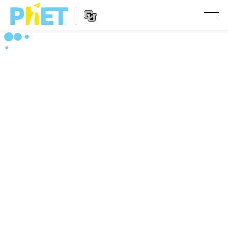
搜
索
PhET
Website
仿真程序
网
Navigation
站
All Sims
STUDIO
物理
About Studio
TEACHING
Customizable Sims
数学
浏览
搜索
Start a Free Trial
化学
分享你的活动
INITIATIVES
Purchase a License
地球科学
Activity Contribution Guidelines
Inclusive Design
登录/注册
生物
Virtual Workshops
PhET Global
登录/注册
Professional Learning with PhET
翻译仿真程序
Data Fluency