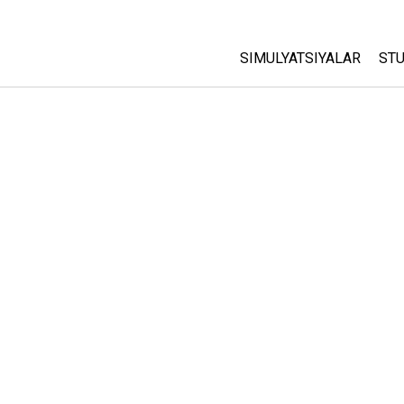
SIMULYATSIYALAR
STU
Barcha Simulyatsiyalar
A
C
Fizika
St
Matematika
P
Kimyo
Yer Ilmi
Biologiya
Tarjima Qilingan Simulya
Customizable Sims