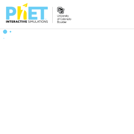
PhET
veb-
saytini
qidirish