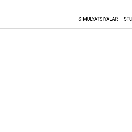
SIMULYATSIYALAR
STU
Barcha Simulyatsiyalar
A
C
Fizika
St
Matematika
P
Kimyo
Yer Ilmi
Biologiya
Tarjima Qilingan Simulya
Customizable Sims