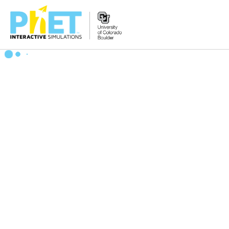
PhET
veb-
saytini
qidirish