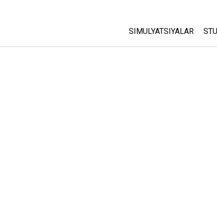
SIMULYATSIYALAR
STU
Barcha Simulyatsiyalar
A
C
Fizika
St
Matematika
P
Kimyo
Yer Ilmi
Biologiya
Tarjima Qilingan Simulya
Customizable Sims