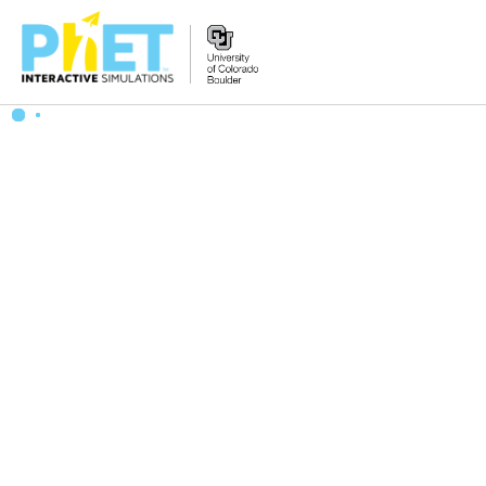
PhET
veb-
saytini
qidirish