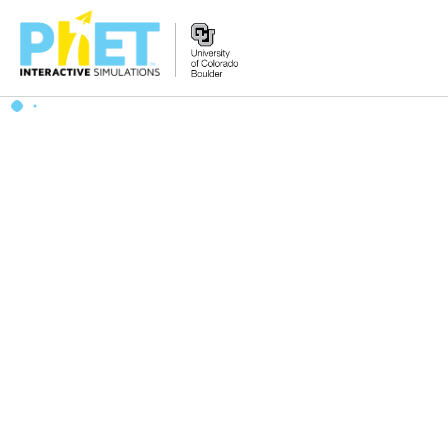
PhET
veb-
saytini
qidirish