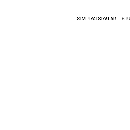
SIMULYATSIYALAR
STU
Barcha Simulyatsiyalar
A
C
Fizika
St
Matematika
P
Kimyo
Yer Ilmi
Biologiya
Tarjima Qilingan Simulya
Customizable Sims