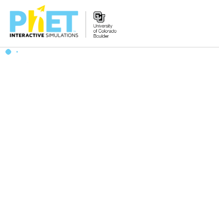
PhET
veb-
saytini
qidirish