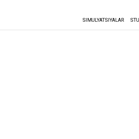
SIMULYATSIYALAR
STU
Barcha Simulyatsiyalar
A
C
Fizika
St
Matematika
P
Kimyo
Yer Ilmi
Biologiya
Tarjima Qilingan Simulya
Customizable Sims