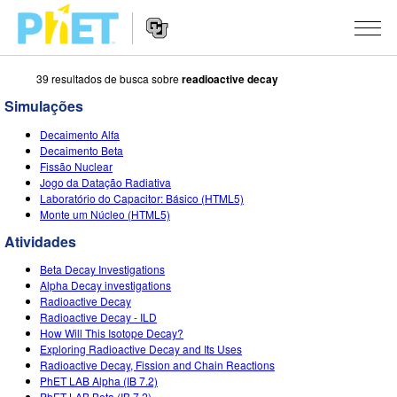
39 resultados de busca sobre
readioactive decay
Busca
no
Simulações
Portal
Navegação
PhET
SIMULAÇÕES
Decaimento Alfa
no
Decaimento Beta
Portal
Todas as Sims
Fissão Nuclear
STUDIO
Jogo da Datação Radiativa
Laboratório do Capacitor: Básico (HTML5)
Física
About Studio
ENSINO
Monte um Núcleo (HTML5)
Matemática & Estatística
Customizable Sims
Atividades
PESQUISA
Atividades
Química
Inicie seu Teste Grátis
Envie sua Atividade
Beta Decay Investigations
INICIATIVAS
Alpha Decay investigations
Terra & Espaço
Adquira uma Licença
Radioactive Decay
Orientações para Contribuição de Atividade
Design Inclusivo
ENTRE/REGISTRE-SE
Radioactive Decay - ILD
Biologia
How Will This Isotope Decay?
Oficinas Virtuais
PhET Global
Exploring Radioactive Decay and Its Uses
ENTRE/REGISTRE-SE
Radioactive Decay, Fission and Chain Reactions
Traduzir Sims
Professional Learning with PhET
Fluência em Dados
PhET LAB Alpha (IB 7.2)
PhET LAB Beta (IB 7.2)