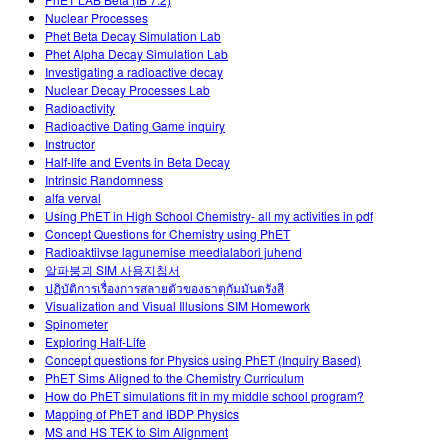
Customizable Sims
Teaching with PhET
DEIB na STEM Ed
Nuclear Processes
Phet Beta Decay Simulation Lab
SceneryStack OSE
Phet Alpha Decay Simulation Lab
Investigating a radioactive decay
Relatório de Impacto
Nuclear Decay Processes Lab
Radioactivity
Radioactive Dating Game inquiry
Instructor
Half-life and Events in Beta Decay
Intrinsic Randomness
alfa verval
Using PhET in High School Chemistry- all my activities in pdf
Concept Questions for Chemistry using PhET
Radioaktiivse lagunemise meedialabori juhend
알파붕괴 SIM 사용지침서
ปฏิบัติการเรื่องการสลายตัวของธาตุกัมมันตรังสี
Visualization and Visual Illusions SIM Homework
Spinometer
Exploring Half-Life
Concept questions for Physics using PhET (Inquiry Based)
PhET Sims Aligned to the Chemistry Curriculum
How do PhET simulations fit in my middle school program?
Mapping of PhET and IBDP Physics
MS and HS TEK to Sim Alignment