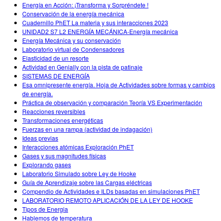
Customizable Sims
Teaching with PhET
Energía en Acción: ¡Transforma y Sorpréndete !
DEIB na STEM Ed
Conservación de la energía mecánica
Cuadernillo PhET La materia y sus interacciones 2023
SceneryStack OSE
UNIDAD2 S7 L2 ENERGÍA MECÁNICA-Energía mecánica
Energía Mecánica y su conservación
Relatório de Impacto
Laboratorio virtual de Condensadores
Elasticidad de un resorte
Actividad en Genially con la pista de patinaje
SISTEMAS DE ENERGÍA
Esa omnipresente energía. Hoja de Actividades sobre formas y cambios
de energía.
Práctica de observación y comparación Teoría VS Experimentación
Reacciones reversibles
Transformaciones energéticas
Fuerzas en una rampa (actividad de indagación)
Ideas previas
Interacciones atómicas Exploración PhET
Gases y sus magnitudes físicas
Explorando gases
Laboratorio Simulado sobre Ley de Hooke
Guía de Aprendizaje sobre las Cargas eléctricas
Compendio de Actividades e ILDs basadas en simulaciones PhET
LABORATORIO REMOTO APLICACIÓN DE LA LEY DE HOOKE
Tipos de Energia
Hablemos de temperatura