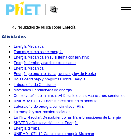
43 resultados de busca sobre
Energía
Busca
no
Atividades
Portal
Navegação
PhET
SIMULAÇÕES
Energía Mecánica
no
Formas y cambios de energía
Portal
Todas as Sims
Energía Mecánica en su sistema conservativo
STUDIO
Energía térmica y cambios de estados
Energía Mecánica
Física
About Studio
ENSINO
Energía potencial elástica, fuerzas y ley de Hooke
Hojas de trabajo y preguntas sobre Energía
Matemática & Estatística
Customizable Sims
Atividades
PESQUISA
Laboratorio de Colisiones
Materiales Conductores de energía
Química
Inicie seu Teste Grátis
Envie sua Atividade
INICIATIVAS
Conservación de la masa: ¡El Desafío de las Ecuaciones-sonrientes!
UNIDAD2 S7 L12 Energía mecánica en el péndulo
Terra & Espaço
Adquira uma Licença
Orientações para Contribuição de Atividade
Design Inclusivo
ENTRE/REGISTRE-SE
Laboratorio de energía con simulador PhET
La energía y sus transformaciones.
Biologia
Oficinas Virtuais
PhET Global
Es PhET-Tacular: Descubriendo las Transformaciones de Energía
SKATER y Conservación de la Energía
ENTRE/REGISTRE-SE
Traduzir Sims
Professional Learning with PhET
Fluência em Dados
Energía térmica
UNIDAD1 S7 L12 Cambios de energía-Sistemas