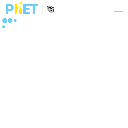
Busca
no
Portal
Navegação
PhET
SIMULAÇÕES
no
Portal
Todas as Sims
STUDIO
Física
About Studio
ENSINO
Matemática & Estatística
Customizable Sims
Atividades
PESQUISA
Química
Inicie seu Teste Grátis
Envie sua Atividade
INICIATIVAS
Terra & Espaço
Adquira uma Licença
Orientações para Contribuição de Atividade
Design Inclusivo
ENTRE/REGISTRE-SE
Biologia
Oficinas Virtuais
PhET Global
ENTRE/REGISTRE-SE
Traduzir Sims
Professional Learning with PhET
Fluência em Dados