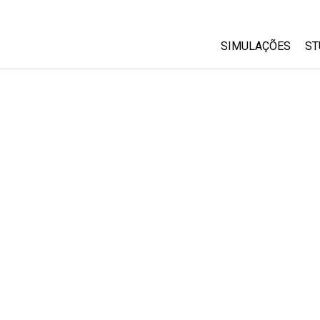
SIMULAÇÕES
ST
All Sims
Física
Matemática
Química
Ciências da Terra
Biologia
Simulações Trad
Customizable Si