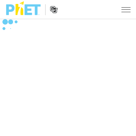
搜
索
PhET
Website
仿真程序
网
Navigation
站
All Sims
STUDIO
物理
About Studio
TEACHING
Customizable Sims
数学
浏览
搜索
Start a Free Trial
化学
分享你的活动
INITIATIVES
Purchase a License
地球科学
Activity Contribution Guidelines
Inclusive Design
登录/注册
生物
Virtual Workshops
PhET Global
登录/注册
Professional Learning with PhET
翻译仿真程序
Data Fluency