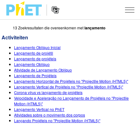
13 Zoekresultaten die overeenkomen met
lançamento
Zoek
de
Activiteiten
PhET
Website
Website
SIMULATIES
Lançamento Oblíquo Inicial
Navigation
Lançamento de projétil
All Sims
Lançamento de projéteis
STUDIO
Lançamento Oblíquo
Atividade de Lançamento Oblíquo
Fysica
About Studio
ONDERWIJS
Lançamento de Projéteis
Lançamento Horizontal de Projéteis no "Projectile Motion (HTML5)"
Wiskunde
Customizable Sims
Activiteiten
ONDERZOEK
Lançamento Vertical de Projéteis no "Projectile Motion (HTML5)"
Corona vírus vs lançamento de projéteis
Chemie
Start a Free Trial
Deel je activiteiten
INITIATIVES
Velocidade e Aceleração no Lançamento de Projéteis no "Projectile
Motion (HTML5)"
Aardrijkskunde
Purchase a License
Activity Contribution Guidelines
Inclusive Design
LOG IN / REGISTREER
Lançamento Vertical no PhET
Atividades sobre o movimento dos corpos
Biologie
Virtual Workshops
PhET Global
Lançando Projéteis no "Projectile Motion (HTML5)"
LOG IN / REGISTREER
Vertaalde simulaties
Professional Learning with PhET
Data Fluency