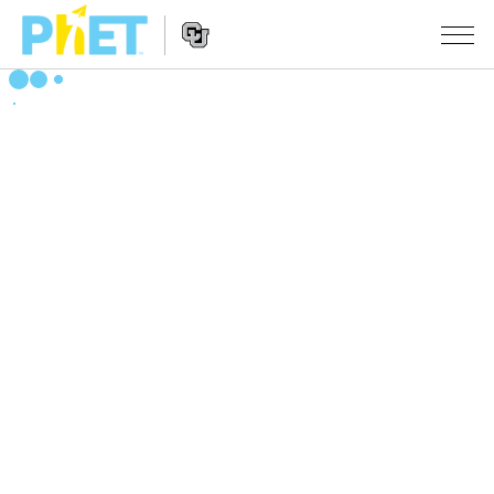
Search
the
PhET
Website
Website
シミュレーション
Navigation
All Sims
STUDIO
物理
About Studio
TEACHING
Customizable Sims
数学
アクティビティ一覧
研究
Start a Free Trial
化学
Contribute an Activity
INITIATIVES
Purchase a License
地球科学
Activity Contribution Guidelines
Inclusive Design
ログイン / 登録
Virtual Workshops
生物
PhET Global
ログイン / 登録
Professional Learning with PhET
翻訳版シミュレーション
Data Fluency