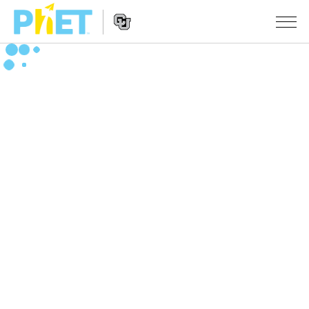
Search
the
PhET
Website
Website
シミュレーション
Navigation
All Sims
STUDIO
物理
About Studio
TEACHING
Customizable Sims
数学
アクティビティ一覧
研究
Start a Free Trial
化学
Contribute an Activity
INITIATIVES
Purchase a License
地球科学
Activity Contribution Guidelines
Inclusive Design
ログイン / 登録
Virtual Workshops
生物
PhET Global
ログイン / 登録
Professional Learning with PhET
翻訳版シミュレーション
Data Fluency