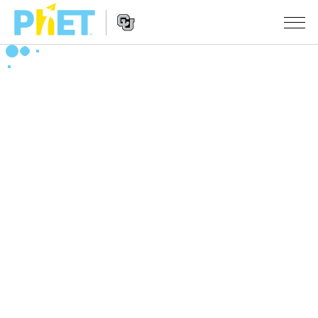
Search
the
PhET
Website
Website
シミュレーション
Navigation
All Sims
STUDIO
物理
About Studio
TEACHING
Customizable Sims
数学
アクティビティ一覧
研究
Start a Free Trial
化学
Contribute an Activity
INITIATIVES
Purchase a License
地球科学
Activity Contribution Guidelines
Inclusive Design
ログイン / 登録
Virtual Workshops
生物
PhET Global
ログイン / 登録
Professional Learning with PhET
翻訳版シミュレーション
Data Fluency