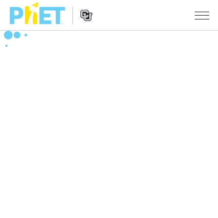
Search
the
PhET
Website
Website
シミュレーション
Navigation
All Sims
STUDIO
物理
About Studio
TEACHING
Customizable Sims
数学
アクティビティ一覧
研究
Start a Free Trial
化学
Contribute an Activity
INITIATIVES
Purchase a License
地球科学
Activity Contribution Guidelines
Inclusive Design
ログイン / 登録
Virtual Workshops
生物
PhET Global
ログイン / 登録
Professional Learning with PhET
翻訳版シミュレーション
Data Fluency