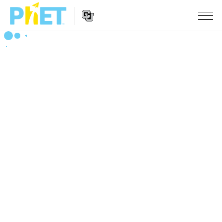
Search
the
PhET
Website
Website
シミュレーション
Navigation
All Sims
STUDIO
物理
About Studio
TEACHING
Customizable Sims
数学
アクティビティ一覧
研究
Start a Free Trial
化学
Contribute an Activity
INITIATIVES
Purchase a License
地球科学
Activity Contribution Guidelines
Inclusive Design
ログイン / 登録
Virtual Workshops
生物
PhET Global
ログイン / 登録
Professional Learning with PhET
翻訳版シミュレーション
Data Fluency