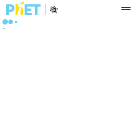
Search
the
PhET
Website
Website
シミュレーション
Navigation
All Sims
STUDIO
物理
About Studio
TEACHING
Customizable Sims
数学
アクティビティ一覧
研究
Start a Free Trial
化学
Contribute an Activity
INITIATIVES
Purchase a License
地球科学
Activity Contribution Guidelines
Inclusive Design
ログイン / 登録
Virtual Workshops
生物
PhET Global
ログイン / 登録
Professional Learning with PhET
翻訳版シミュレーション
Data Fluency