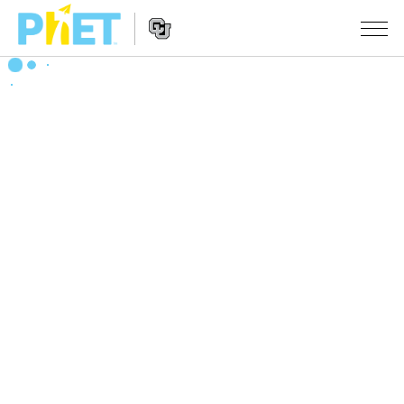
Search
the
PhET
Website
Website
シミュレーション
Navigation
All Sims
STUDIO
物理
About Studio
TEACHING
Customizable Sims
数学
アクティビティ一覧
研究
Start a Free Trial
化学
Contribute an Activity
INITIATIVES
Purchase a License
地球科学
Activity Contribution Guidelines
Inclusive Design
ログイン / 登録
Virtual Workshops
生物
PhET Global
ログイン / 登録
Professional Learning with PhET
翻訳版シミュレーション
Data Fluency