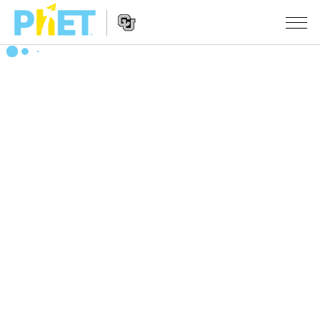
Search
the
PhET
Website
Website
シミュレーション
Navigation
All Sims
STUDIO
物理
About Studio
TEACHING
Customizable Sims
数学
アクティビティ一覧
研究
Start a Free Trial
化学
Contribute an Activity
INITIATIVES
Purchase a License
地球科学
Activity Contribution Guidelines
Inclusive Design
ログイン / 登録
Virtual Workshops
生物
PhET Global
ログイン / 登録
Professional Learning with PhET
翻訳版シミュレーション
Data Fluency