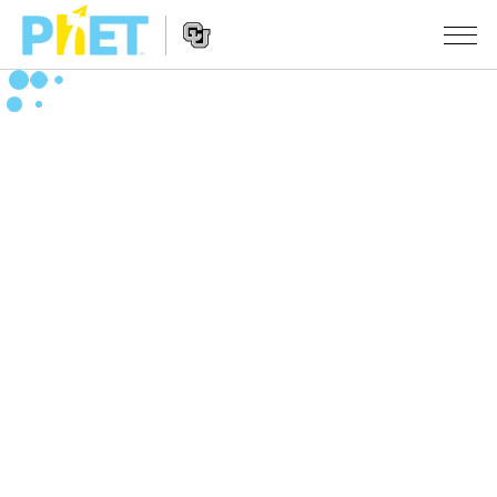
Search
the
PhET
Website
Website
シミュレーション
Navigation
All Sims
STUDIO
物理
About Studio
TEACHING
Customizable Sims
数学
アクティビティ一覧
研究
Start a Free Trial
化学
Contribute an Activity
INITIATIVES
Purchase a License
地球科学
Activity Contribution Guidelines
Inclusive Design
ログイン / 登録
Virtual Workshops
生物
PhET Global
ログイン / 登録
Professional Learning with PhET
翻訳版シミュレーション
Data Fluency