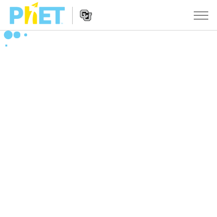
Search
the
PhET
Website
Website
シミュレーション
Navigation
All Sims
STUDIO
物理
About Studio
TEACHING
Customizable Sims
数学
アクティビティ一覧
研究
Start a Free Trial
化学
Contribute an Activity
INITIATIVES
Purchase a License
地球科学
Activity Contribution Guidelines
Inclusive Design
ログイン / 登録
Virtual Workshops
生物
PhET Global
ログイン / 登録
Professional Learning with PhET
翻訳版シミュレーション
Data Fluency