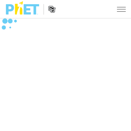
Search
the
PhET
Website
Website
シミュレーション
Navigation
All Sims
STUDIO
物理
About Studio
TEACHING
Customizable Sims
数学
アクティビティ一覧
研究
Start a Free Trial
化学
Contribute an Activity
INITIATIVES
Purchase a License
地球科学
Activity Contribution Guidelines
Inclusive Design
ログイン / 登録
Virtual Workshops
生物
PhET Global
ログイン / 登録
Professional Learning with PhET
翻訳版シミュレーション
Data Fluency