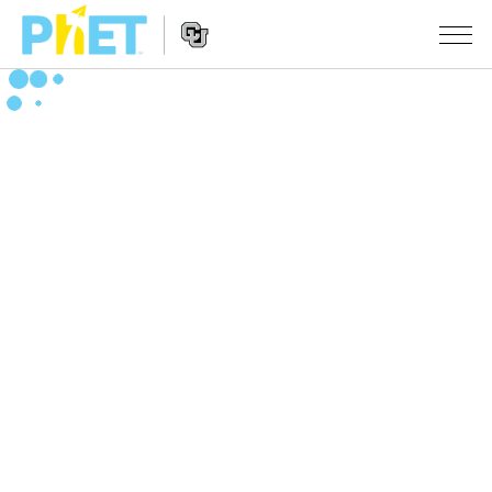
Search
the
PhET
Website
Website
シミュレーション
Navigation
All Sims
STUDIO
物理
About Studio
TEACHING
Customizable Sims
数学
アクティビティ一覧
研究
Start a Free Trial
化学
Contribute an Activity
INITIATIVES
Purchase a License
地球科学
Activity Contribution Guidelines
Inclusive Design
ログイン / 登録
Virtual Workshops
生物
PhET Global
ログイン / 登録
Professional Learning with PhET
翻訳版シミュレーション
Data Fluency