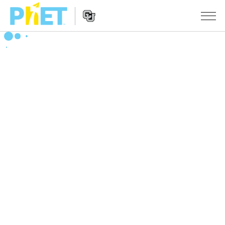
Search
the
PhET
Website
Website
シミュレーション
Navigation
All Sims
STUDIO
物理
About Studio
TEACHING
Customizable Sims
数学
アクティビティ一覧
研究
Start a Free Trial
化学
Contribute an Activity
INITIATIVES
Purchase a License
地球科学
Activity Contribution Guidelines
Inclusive Design
ログイン / 登録
Virtual Workshops
生物
PhET Global
ログイン / 登録
Professional Learning with PhET
翻訳版シミュレーション
Data Fluency