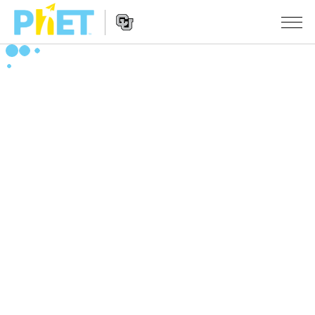
Search
the
PhET
Website
Website
シミュレーション
Navigation
All Sims
STUDIO
物理
About Studio
TEACHING
Customizable Sims
数学
アクティビティ一覧
研究
Start a Free Trial
化学
Contribute an Activity
INITIATIVES
Purchase a License
地球科学
Activity Contribution Guidelines
Inclusive Design
ログイン / 登録
Virtual Workshops
生物
PhET Global
ログイン / 登録
Professional Learning with PhET
翻訳版シミュレーション
Data Fluency