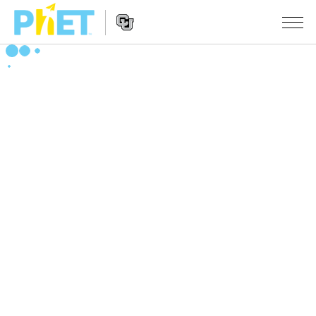
Search
the
PhET
Website
Website
シミュレーション
Navigation
All Sims
STUDIO
物理
About Studio
TEACHING
Customizable Sims
数学
アクティビティ一覧
研究
Start a Free Trial
化学
Contribute an Activity
INITIATIVES
Purchase a License
地球科学
Activity Contribution Guidelines
Inclusive Design
ログイン / 登録
Virtual Workshops
生物
PhET Global
ログイン / 登録
Professional Learning with PhET
翻訳版シミュレーション
Data Fluency