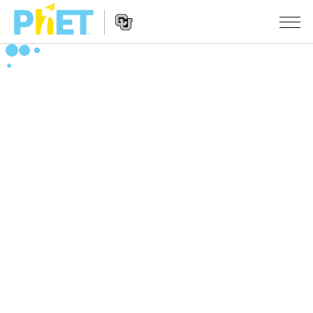
Search
the
PhET
Website
Website
シミュレーション
Navigation
All Sims
STUDIO
物理
About Studio
TEACHING
Customizable Sims
数学
アクティビティ一覧
研究
Start a Free Trial
化学
Contribute an Activity
INITIATIVES
Purchase a License
地球科学
Activity Contribution Guidelines
Inclusive Design
ログイン / 登録
Virtual Workshops
生物
PhET Global
ログイン / 登録
Professional Learning with PhET
翻訳版シミュレーション
Data Fluency