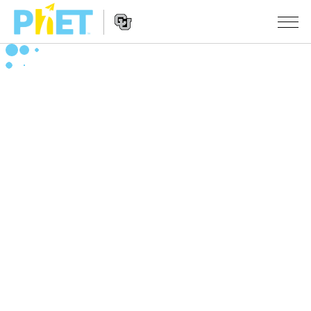
Search
the
PhET
Website
Website
シミュレーション
Navigation
All Sims
STUDIO
物理
About Studio
TEACHING
Customizable Sims
数学
アクティビティ一覧
研究
Start a Free Trial
化学
Contribute an Activity
INITIATIVES
Purchase a License
地球科学
Activity Contribution Guidelines
Inclusive Design
ログイン / 登録
Virtual Workshops
生物
PhET Global
ログイン / 登録
Professional Learning with PhET
翻訳版シミュレーション
Data Fluency