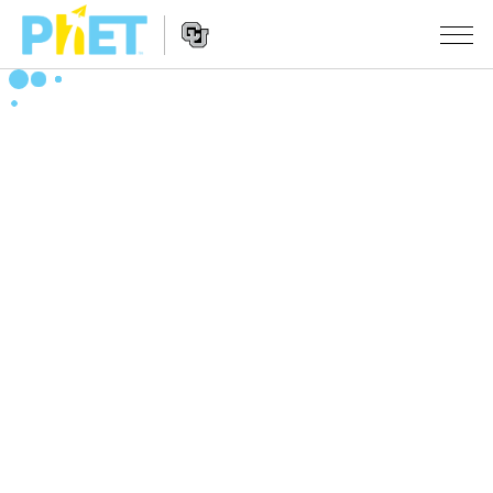
Search
the
PhET
Website
Website
シミュレーション
Navigation
All Sims
STUDIO
物理
About Studio
TEACHING
Customizable Sims
数学
アクティビティ一覧
研究
Start a Free Trial
化学
Contribute an Activity
INITIATIVES
Purchase a License
地球科学
Activity Contribution Guidelines
Inclusive Design
ログイン / 登録
Virtual Workshops
生物
PhET Global
ログイン / 登録
Professional Learning with PhET
翻訳版シミュレーション
Data Fluency