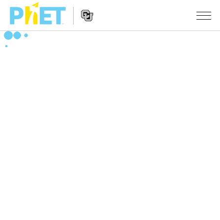
Search
the
PhET
Website
Website
シミュレーション
Navigation
All Sims
STUDIO
物理
About Studio
TEACHING
Customizable Sims
数学
アクティビティ一覧
研究
Start a Free Trial
化学
Contribute an Activity
INITIATIVES
Purchase a License
地球科学
Activity Contribution Guidelines
Inclusive Design
ログイン / 登録
Virtual Workshops
生物
PhET Global
ログイン / 登録
Professional Learning with PhET
翻訳版シミュレーション
Data Fluency