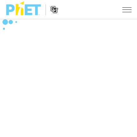
Search
the
PhET
Website
Website
シミュレーション
Navigation
All Sims
STUDIO
物理
About Studio
TEACHING
Customizable Sims
数学
アクティビティ一覧
研究
Start a Free Trial
化学
Contribute an Activity
INITIATIVES
Purchase a License
地球科学
Activity Contribution Guidelines
Inclusive Design
ログイン / 登録
Virtual Workshops
生物
PhET Global
ログイン / 登録
Professional Learning with PhET
翻訳版シミュレーション
Data Fluency