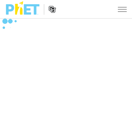
Search
the
PhET
Website
Website
シミュレーション
Navigation
All Sims
STUDIO
物理
About Studio
TEACHING
Customizable Sims
数学
アクティビティ一覧
研究
Start a Free Trial
化学
Contribute an Activity
INITIATIVES
Purchase a License
地球科学
Activity Contribution Guidelines
Inclusive Design
ログイン / 登録
Virtual Workshops
生物
PhET Global
ログイン / 登録
Professional Learning with PhET
翻訳版シミュレーション
Data Fluency